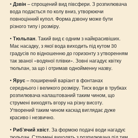
•
Дзвін
– спрощений вид півсфери. З розпилювача
вода подається по колу вниз, утворюючи
повноцінний купол. Форма дзвону може бути
різного типу і розміру.
•
Тюльпан
. Такий вид є одним з найкрасивіших.
Має насадку, з якої вода виходить під кутом 30
градусів по відношенню до горизонту з утворенням
так званої «водяної плівки». Зовні нагадує квітку
тюльпан, за що і отримав однойменну назву.
•
Ярус
– поширений варіант в фонтанах
середнього і великого розміру. Тиск води в трубках
розпилювача налаштований таким чином, що
струмені виходять вгору на різну висоту.
Утворений таким чином каскад виглядає дуже
красиво і незвично.
•
Риб’ячий хвіст
. За формою подачі води нагадує
тюльпан. Струмені виходять з розпилювача під тим