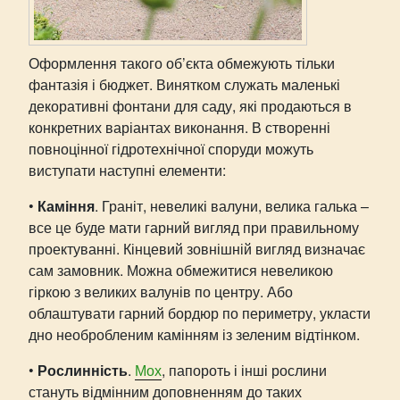
Оформлення такого об’єкта обмежують тільки
фантазія і бюджет. Винятком служать маленькі
декоративні фонтани для саду, які продаються в
конкретних варіантах виконання. В створенні
повноцінної гідротехнічної споруди можуть
виступати наступні елементи:
•
Каміння
. Граніт, невеликі валуни, велика галька –
все це буде мати гарний вигляд при правильному
проектуванні. Кінцевий зовнішній вигляд визначає
сам замовник. Можна обмежитися невеликою
гіркою з великих валунів по центру. Або
облаштувати гарний бордюр по периметру, укласти
дно необробленим камінням із зеленим відтінком.
•
Рослинність
.
Мох
, папороть і інші рослини
стануть відмінним доповненням до таких