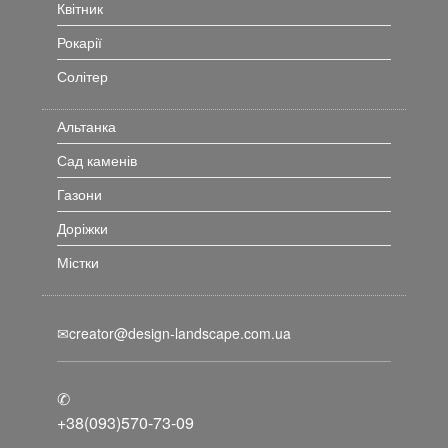
Квітник
Рокарії
Солітер
Альтанка
Сад каменів
Газони
Доріжки
Містки
✉creator@design-landscape.com.ua
✆
+38(093)570-73-09