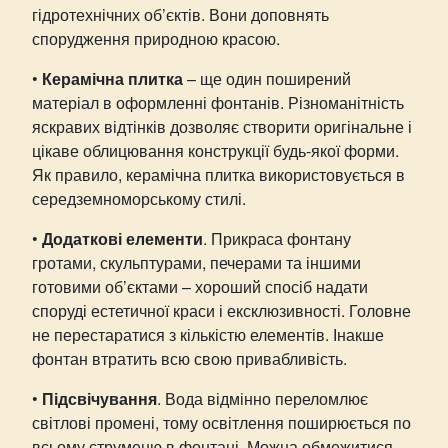
гідротехнічних об’єктів. Вони доповнять
спорудження природною красою.
•
Керамічна плитка
– ще один поширений
матеріал в оформленні фонтанів. Різноманітність
яскравих відтінків дозволяє створити оригінальне і
цікаве облицювання конструкції будь-якої форми.
Як правило, керамічна плитка використовується в
середземноморському стилі.
•
Додаткові елементи
. Прикраса фонтану
гротами, скульптурами, печерами та іншими
готовими об’єктами – хороший спосіб надати
споруді естетичної краси і ексклюзивності. Головне
не перестаратися з кількістю елементів. Інакше
фонтан втратить всю свою привабливість.
•
Підсвічування
. Вода відмінно переломлює
світлові промені, тому освітлення поширюється по
всьому струменю в фонтані. Можна обмежитися