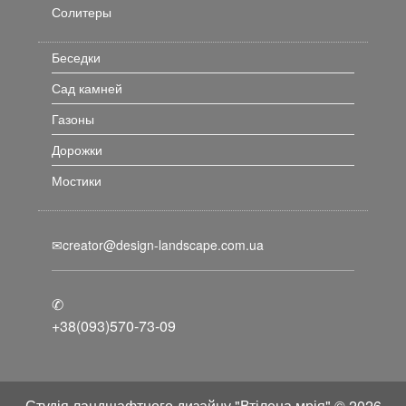
Солитеры
Беседки
Сад камней
Газоны
Дорожки
Мостики
✉creator@design-landscape.com.ua
✆
+38(093)570-73-09
Студія ландшафтного дизайну "Втілена мрія" © 2026